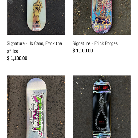
n
p*lice
:
Signature - Erick Borges
Signature - Jc Cano, F*ck the
Precio
$ 1,100.00
p*lice
habitual
Precio
$ 1,100.00
habitual
Choimart.tv
Siempre
x
hay
Beat
salida
skateboards