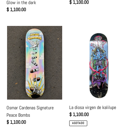
Precio
$ 1,100.00
Glow in the dark
habitual
Precio
$ 1,100.00
habitual
Osmar
La
Cardenas
diosa
Signature
virgen
Peace
de
Bombs
kalilupe
La diosa virgen de kalilupe
Osmar Cardenas Signature
Precio
$ 1,100.00
Peace Bombs
habitual
Precio
$ 1,100.00
AGOTADO
habitual