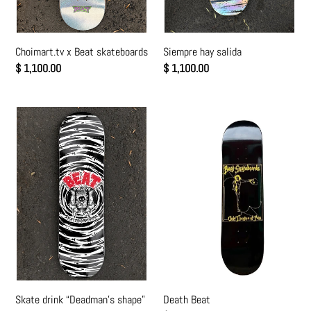
Choimart.tv x Beat skateboards
Siempre hay salida
Precio
$ 1,100.00
Precio
$ 1,100.00
habitual
habitual
Skate
Death
drink
Beat
“Deadman’s
shape”
Glow
in
the
dark
Skate drink “Deadman’s shape”
Death Beat