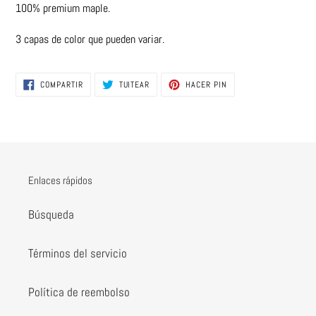
tu
100% premium maple.
carrito
3 capas de color que pueden variar.
COMPARTIR
TUITEAR
PINEAR
COMPARTIR
TUITEAR
HACER PIN
EN
EN
EN
FACEBOOK
TWITTER
PINTEREST
Enlaces rápidos
Búsqueda
Términos del servicio
Política de reembolso