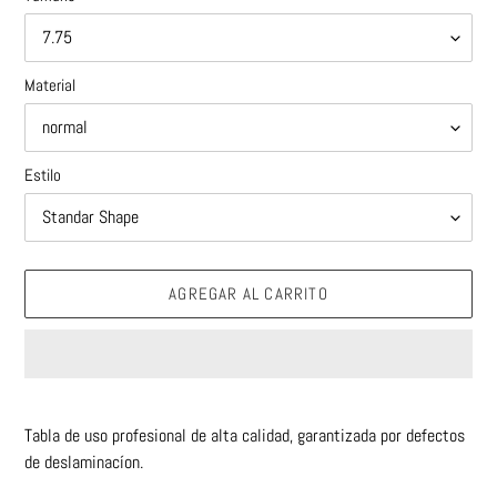
Material
Estilo
AGREGAR AL CARRITO
Agregando
el
Tabla de uso profesional de alta calidad, garantizada por defectos
producto
de deslaminacíon.
a